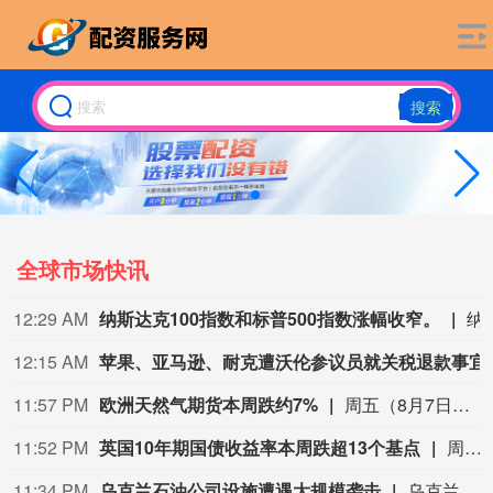
搜索
全球市场快讯
12:29 AM
纳斯达克100指数和标普500指数涨幅收窄。
纳斯达克100指数和标
12:15 AM
苹果、亚马逊、耐克
11:57 PM
欧洲天然气期货本周跌约7%
周五（8月7日）欧市尾盘，ICE英国天然气期货跌0.9%，报135.680便士/千卡，本周累计下跌5.96%。TTF基准荷兰天然气期货跌5.03%，报55.380欧元/兆瓦时，本周累跌6.88%，整体呈现出M形走势、绝大部分时间处于下跌状态。ICE欧盟碳排放交易许可（期货价格）涨1.82%，报82.85欧元/吨，本周累涨2.60%。
11:52 PM
英国10年期国债收益率本周跌超13个基点
周五（8月7日）欧市尾盘，英国10年期国债收益率跌2.3个基点，报4.915%，北京时间20:30发布美国非农就业报告时从4.94%附近跳水至接近4.9%的水平，本周累计下跌13.3个基点。两年期英债收益率跌2.2个基点，报4.276%，非农就业报告出炉时从4.3%附近跳水至4.25%附近，本周累跌12.5个基点。本周，30年期英债收益率累跌11.6个基点，50年期英债收益率累跌9.4个基点。2/10年期英债收益率利差累跌0.922个基点，报+63.880个基点。
11:34 PM
乌克兰石油公司设施遭遇大规模袭击
乌克兰石油天然气公司7日说，该公司旗下乌克兰石油公司遭遇了近几个月来最大规模的袭击。乌克兰石油天然气公司在官网发布消息说，俄方过去一晚袭击了乌克兰石油公司7处石油和天然气生产设施，导致公司关键生产设备受损、油气产量大幅下降。袭击未造成人员伤亡。（新华社）