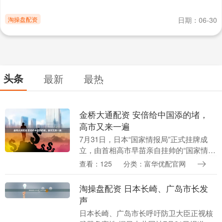
淘操盘配资
日期：06-30
头条
最新
最热
金桥大通配资 安倍给中国添的堵，
高市又来一遍
7月31日，日本“国家情报局”正式挂牌成
立，由首相高市早苗亲自挂帅的“国家情报
会议”也在同日召开首次会议。 沉睡多年
查看：125
分类：富华优配官网
的“特高课”又回来了。有媒体评论称，日
本其心....
淘操盘配资 日本长崎、广岛市长发
声
日本长崎、广岛市长呼吁防卫大臣正视核