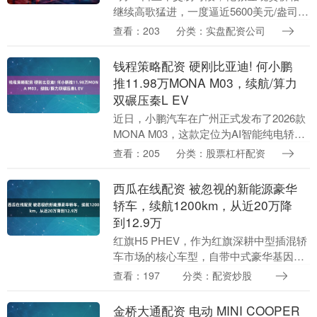
继续高歌猛进，一度逼近5600美元/盎司，
但A股和港股的金矿股却出现冲高回落的
查看：203
分类：实盘配资公司
走势，港股的部分个股甚至出现了下跌。
早上，....
钱程策略配资 硬刚比亚迪! 何小鹏
推11.98万MONA M03，续航/算力
双碾压秦L EV
近日，小鹏汽车在广州正式发布了2026款
MONA M03，这款定位为AI智能纯电轿跑
的车型共推出6个版本，官方指导价区间为
查看：205
分类：股票杠杆配资
11.98万元至15.18万元。 作为....
西瓜在线配资 被忽视的新能源豪华
轿车，续航1200km，从近20万降
到12.9万
红旗H5 PHEV，作为红旗深耕中型插混轿
车市场的核心车型，自带中式豪华基因与
扎实的混动技术，打破了“豪华插混必高
查看：197
分类：配资炒股
价”的固有认知。它没有盲目堆配置、玩噱
头，而是....
金桥大通配资 电动 MINI COOPER