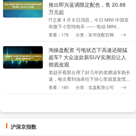
推出即兴蓝调限定配色，售 20.88
万元起
IT之家 4 月 8 日消息，今日 MINI 中国宣
布旗下小型纯电车 —— 电动 MINI
COOPER 推出即兴蓝调限定配色系列，
查看：178
分类：富华优配官网
起售价为 20.88 万元。....
淘操盘配资 亏电状态下高速还能猛
超车? 大众这款新SUV实测后让人
彻底改观
老赵开着那台用了好几年的老燃油车跑长
途，每次看到油表往下掉心里就直发慌，
油价一涨钱包跟着遭罪。这回他听说有款
查看：160
分类：实盘配资公司
新车能在高速上跑得稳当，还不用总担心
电量不够，就拉着....
沪深京指数