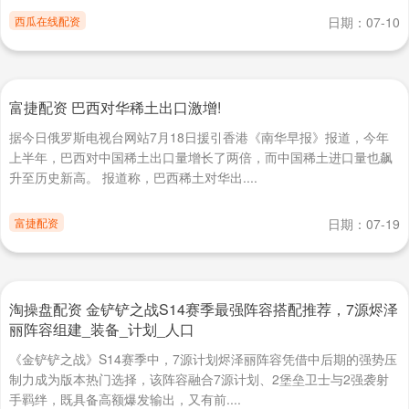
西瓜在线配资
日期：07-10
富捷配资 巴西对华稀土出口激增!
据今日俄罗斯电视台网站7月18日援引香港《南华早报》报道，今年
上半年，巴西对中国稀土出口量增长了两倍，而中国稀土进口量也飙
升至历史新高。 报道称，巴西稀土对华出....
富捷配资
日期：07-19
淘操盘配资 金铲铲之战S14赛季最强阵容搭配推荐，7源烬泽
丽阵容组建_装备_计划_人口
《金铲铲之战》S14赛季中，7源计划烬泽丽阵容凭借中后期的强势压
制力成为版本热门选择，该阵容融合7源计划、2堡垒卫士与2强袭射
手羁绊，既具备高额爆发输出，又有前....