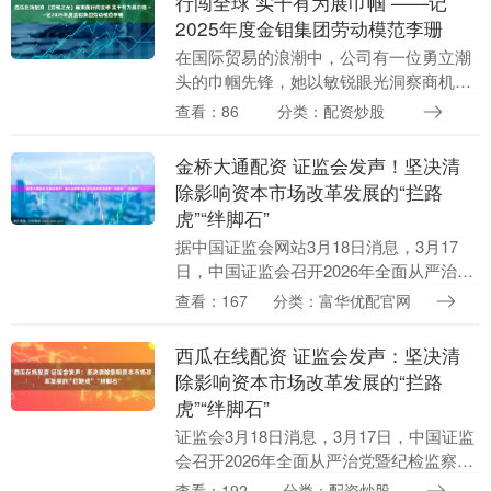
行闯全球 实干有为展巾帼 ——记
2025年度金钼集团劳动模范李珊
在国际贸易的浪潮中，公司有一位勇立潮
头的巾帼先锋，她以敏锐眼光洞察商机，
以坚韧意志攻坚克难，带领团队逆势突
查看：86
分类：配资炒股
围、开拓创新，用实干与担当交出了公司
外贸业务的亮眼答卷....
金桥大通配资 证监会发声！坚决清
除影响资本市场改革发展的“拦路
虎”“绊脚石”
据中国证监会网站3月18日消息，3月17
日，中国证监会召开2026年全面从严治党
暨纪检监察工作会议，深入学习贯彻习近
查看：167
分类：富华优配官网
平总书记在二十届中央纪委五次全会上的
重要讲话....
西瓜在线配资 证监会发声：坚决清
除影响资本市场改革发展的“拦路
虎”“绊脚石”
证监会3月18日消息，3月17日，中国证监
会召开2026年全面从严治党暨纪检监察工
作会议，深入学习贯彻习近平总书记在二
查看：192
分类：配资炒股