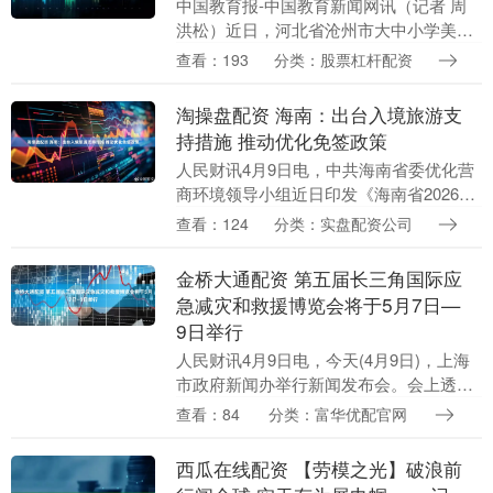
中国教育报-中国教育新闻网讯（记者 周
洪松）近日，河北省沧州市大中小学美育
一体化共同体成立大会在沧州幼儿师范高
查看：193
分类：股票杠杆配资
等专科学校举行，此举旨在汇聚资源，破
解难题，创新机....
淘操盘配资 海南：出台入境旅游支
持措施 推动优化免签政策
人民财讯4月9日电，中共海南省委优化营
商环境领导小组近日印发《海南省2026年
优化营商环境重点工作安排》，其中提
查看：124
分类：实盘配资公司
出，推进国际旅游消费中心建设。出台入
境旅游支持措....
金桥大通配资 第五届长三角国际应
急减灾和救援博览会将于5月7日—
9日举行
人民财讯4月9日电，今天(4月9日)，上海
市政府新闻办举行新闻发布会。会上透
露，今年5月7日—9日，将在上海国家会
查看：84
分类：富华优配官网
展中心举办第五届长三角国际应急减灾和
救援博览会....
西瓜在线配资 【劳模之光】破浪前