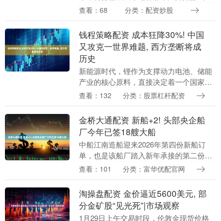
了。 中国基金业协会披露的数据显示，截
查看：68
分类：配资炒股
至2025年12月底，我国公募基金总规模达
37.....
钱程策略配资 成本狂降30%! 中国
又攻克一世界难题, 西方垄断将成
历史
新能源时代，锂作为支撑动力电池、储能
产业的核心原料，直接决定着一个国家新
能源产业的发展底气。 长期以来，全球盐
查看：132
分类：股票杠杆配资
湖提锂这一世界难题被西方少数国家掌
控，我国即便坐拥....
金桥大通配资 新船+2! 头部央企船
厂今年已签18艘大船
中船江南造船迎来2026年第四份新船订
单，也是该船厂踏入新年承接的第二份超
大型液氨运输船（VLAC）造船合同。截至
查看：101
分类：富华优配官网
1月26日，江南造船今年已经累计承接18
艘新船....
淘操盘配资 金价逼近5600美元, 部
分金矿股“见光死”|市场观察
1月29日上午交易时段，伦敦金现货价格