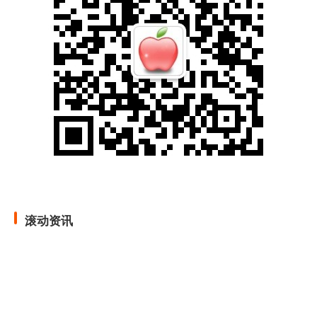
策略配资 算法交易追涨 美股“人机分歧”加剧
滚动资讯
杠杆配资
08-13
策略配资 华森制药：重点中成药收入同比增24.49