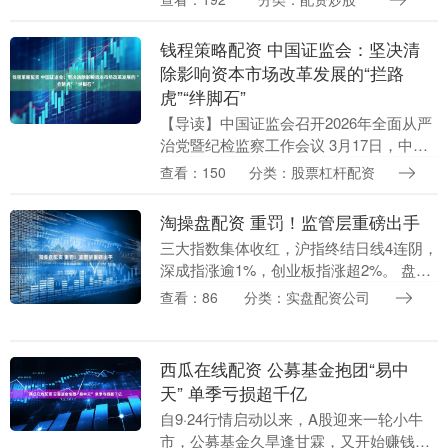
十届中央纪委五次全会上的重要讲话和全
会精神....
钱程策略配资 中国证监会：坚决清
除影响资本市场改革发展的“拦路
虎”“绊脚石”
【导读】中国证监会召开2026年全面从严
治党暨纪检监察工作会议 3月17日，中国
证监会召开2026年全面从严治党暨纪检监
查看：150
分类：股票杠杆配资
察工作会议，深入学习贯彻习近平总书记
在二....
淘操盘配资 重罚！监管层重磅出手
三大指数集体收红，沪指终结日线4连阴，
深成指涨逾1%，创业板指涨超2%。 盘面
上，算力产业链爆发，其中CPO概念全线
查看：86
分类：实盘配资公司
反弹，“易中天”光模块三巨头均大涨，瑞
斯康达....
西瓜在线配资 公募基金抱团“易中
天” 单季亏损超千亿
自9·24行情启动以来，A股迎来一轮小牛
市，公募基金久旱逢甘霖，又开始赚钱