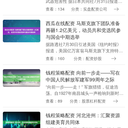
武器危害性 据日本共同社7月31日报道，
日本长崎市和广岛市市长当天各自召开记
查看：134
分类：实盘配资公司
者会，就防卫大臣小泉进次郎近日的涉核
言论表达担忧....
西瓜在线配资 马斯克旗下团队准备
再砸1.2亿美元，动员共和党选民参
与国会中期选举
据路透社7月30日引述美国《纽约时报》
报道，美国亿万富翁马斯克旗下支持特朗
普的政治团体“美国政治行动委员会”计划
查看：160
分类：配资炒股
斥资1.2亿美元，动员共和党选民参与11月
的国会....
钱程策略配资 向前一步走——写在
中国人民解放军建军99周年之际
“向前一步——走！” 军旗猎猎，征途浩
荡。自1927年南昌城头一声枪响到新时代
强军兴军新征程，99载风雨兼程，这道口
查看：89
分类：股票杠杆配资
令早已超越队列训练的指令范畴，化作人
民军队融....
钱程策略配资 河北沧州：汇聚资源
组建美育共同体